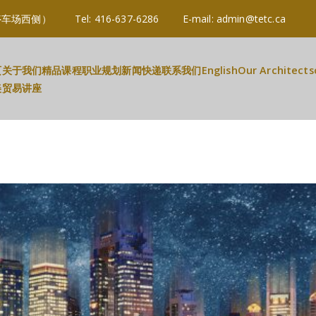
3R 3B2 (停车场西侧） Tel: 416-637-6286 E-mail: admin@tetc.c
页
关于我们
精品课程
职业规划
新闻快递
联系我们
English
Our Architects
美贸易讲座