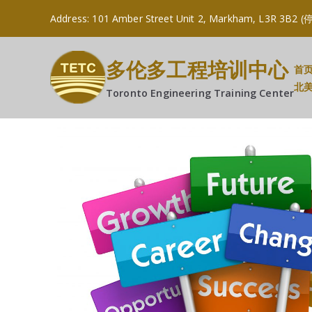
Address: 101 Amber Street Unit 2, Markham, L
多伦多工程培训中心
首
北
Toronto Engineering Training Center