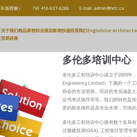
3R 3B2 (停车场西侧） Tel: 416-637-6286 E-mail: admin@tetc.c
页
关于我们
精品课程
职业规划
新闻快递
联系我们
English
Our Architects
美贸易讲座
多伦多培训中心
多伦多工程培训中心成立于2005年，
Engineering Limited）
协会的专业资格。培训的专业涵盖土
证书考试辅导等等。我们的特色是传
景的新老移民提高专业水准，尽快
多伦多工程培训中心拥有数十名具有1
注册建筑师(OAA), 工程项目管理