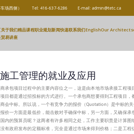
3R 3B2 (停车场西侧） Tel: 416-637-6286 E-mail: admin@tetc.c
页
关于我们
精品课程
职业规划
新闻快递
联系我们
English
Our Architects
美贸易讲座
施工管理的就业及应用
包商承包项目过程中的主要内容位之一，这是由本地市场承接工程项
程项目都是通过招投标的方式进行。一个承包商想要得到工程项目，
商会中标。所以说，一个有竞争力的报价（Quotation）是中标的
个报价一方面是最低价，能击败对手确保中标，另一方面，又确保承
是国内的预算员呢？这两者有许多相同之处，工作主要职责是计算图
师没有政府发布的定额标准，完全是通过市场来得到价格；二是工程