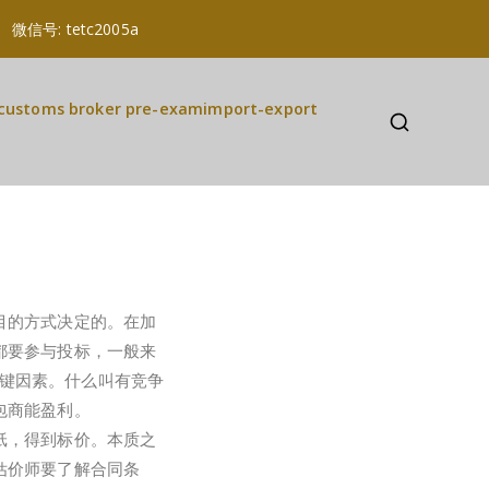
a 微信号: tetc2005a
customs broker pre-exam
import-export
目的方式决定的。在加
都要参与投标，一般来
关键因素。什么叫有竞争
包商能盈利。
纸，得到标价。本质之
估价师要了解合同条