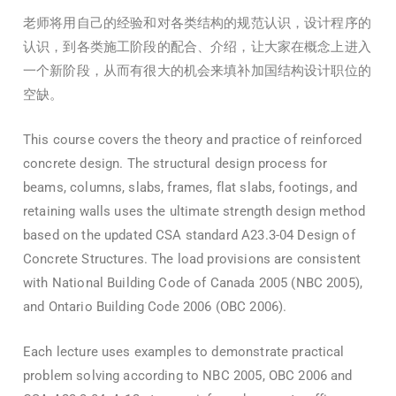
老师将用自己的经验和对各类结构的规范认识，设计程序的
认识，到各类施工阶段的配合、介绍，让大家在概念上进入
一个新阶段，从而有很大的机会来填补加国结构设计职位的
空缺。
This course covers the theory and practice of reinforced
concrete design. The structural design process for
beams, columns, slabs, frames, flat slabs, footings, and
retaining walls uses the ultimate strength design method
based on the updated CSA standard A23.3-04 Design of
Concrete Structures. The load provisions are consistent
with National Building Code of Canada 2005 (NBC 2005),
and Ontario Building Code 2006 (OBC 2006).
Each lecture uses examples to demonstrate practical
problem solving according to NBC 2005, OBC 2006 and