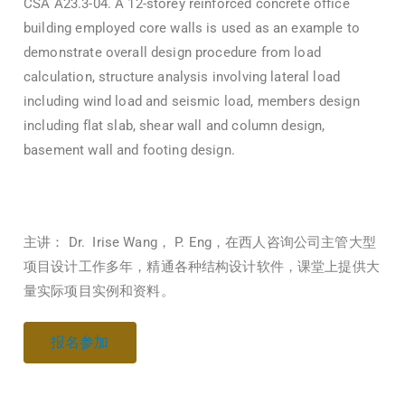
CSA A23.3-04. A 12-storey reinforced concrete office
building employed core walls is used as an example to
demonstrate overall design procedure from load
calculation, structure analysis involving lateral load
including wind load and seismic load, members design
including flat slab, shear wall and column design,
basement wall and footing design.
主讲： Dr. Irise Wang， P. Eng，在西人咨询公司主管大型
项目设计工作多年，精通各种结构设计软件，课堂上提供大
量实际项目实例和资料。
报名参加