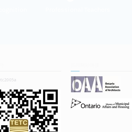
cognition
Professional Teachers
号
实用网站链接
c2005a