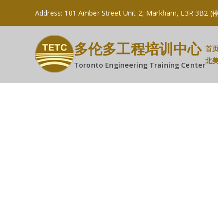
Address: 101 Amber Street Unit 2, Markham, L
多伦多工程培训中心
首
北
Toronto Engineering Training Center