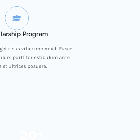
larship Program
get risus vitae imperdiet. Fusce
bulum porttitor estibulum ante
s et ultrices posuere.
20
+