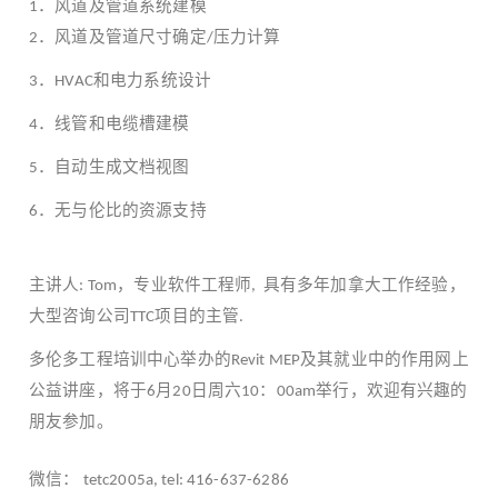
．风道及管道系统建模
1
．风道及管道尺寸确定
压力计算
2
/
．
和电力系统设计
3
HVAC
．线管和电缆槽建模
4
．自动生成文档视图
5
．无与伦比的资源支持
6
主讲人
，专业软件工程师
具有多年加拿大工作经验，
: Tom
,
大型咨询公司
项目的主管
TTC
.
多伦多工程培训中心举办的
及其就业中的作用网上
Revit MEP
公益讲座，将于
月
日周六
：
举行，欢迎有兴趣的
6
20
10
00am
朋友参加。
微信：
tetc2005a, tel: 416-637-6286