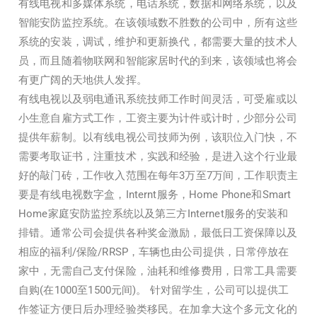
有线电视和多媒体系统，电话系统，数据和网络系统，以及
智能安防监控系统。在该领域数不胜数的公司中，所有这些
系统的安装，调试，维护和更新换代，都需要大量的技术人
员，而且随着物联网和智能家居时代的到来，该领域也将会
有更广阔的天地供人发挥。
有线电视以及弱电通讯系统技师工作时间灵活，可受雇或以
小生意自雇方式工作，工资主要为计件或计时，少部分公司
提供年薪制。以有线电视公司技师为例，该职位入门快，不
需要考取证书，注重技术，实践和经验，是进入这个行业最
好的敲门砖，工作收入范围在每年3万至7万间，工作职责主
要是有线电视数字盒，Internt服务，Home Phone和Smart
Home家庭安防监控系统以及第三方Internet服务的安装和
排错。通常公司会提供各种奖金激励，最低日工资保障以及
相应的福利/保险/RRSP，车辆也由公司提供，日常停放在
家中，无需自己支付保险，油耗和维修费用，日常工具需要
自购(在1000至1500元间)。 针对留学生，公司可以提供工
作签证方便日后办理经验类移民。在加拿大这个多元文化的