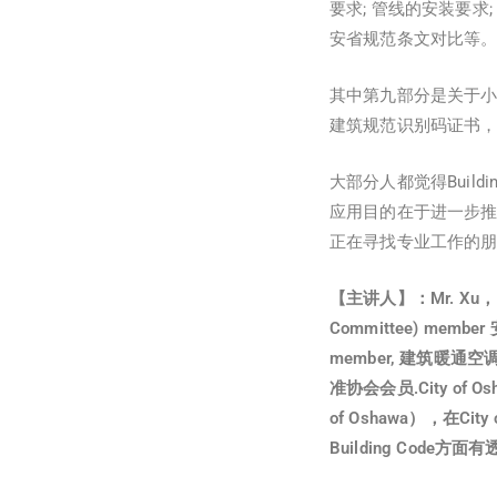
要求; 管线的安装要求
安省规范条文对比等
其中第九部分是关于小
建筑规范识别码证书，
大部分人都觉得Buil
应用目的在于进一步推
正在寻找专业工作的
【主讲人】：Mr. Xu，P.
Committee) membe
member, 建筑暖通空调及
准协会会员.City of Osh
of Oshawa），在
Building Code方