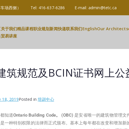
3R 3B2 (停车场西侧） Tel: 416-637-6286 E-mail: admin@tetc.c
页
关于我们
精品课程
职业规划
新闻快递
联系我们
English
Our Architects
美贸易讲座
建筑规范及BCIN证书网上公
e 18, 2019
Posted in
培训中心
友都知道
Ontario Building Code
。
(OBC)
是安省唯一的建筑物管理文
ode当成是一种特别权限的法律而正式颁布。基本上每年都在改变和增加新的内容。