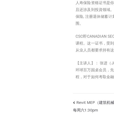
人寿保险资格证书是你
且还涉及到投資领域。
保险, 注册退休储蓄计划(R
围。
CSC即CANADIAN
课程。这一证书，受
从业人员都要求持有
【主讲人】：
张进（Ji
环球百万园桌会员，先后一
程，对于如何考取金
Revit MEP（建
每周六1:30pm