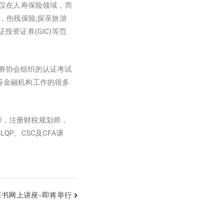
仅仅在人寿保险领域，而
，伤残保险,探亲旅游
 保证投资证券(GIC)等范
拿大证券协会组织的认证考试
等金融机构工作的很多
分析师，注册财税规划师，
QP、CSC及CFA课
证书网上讲座–即将举行