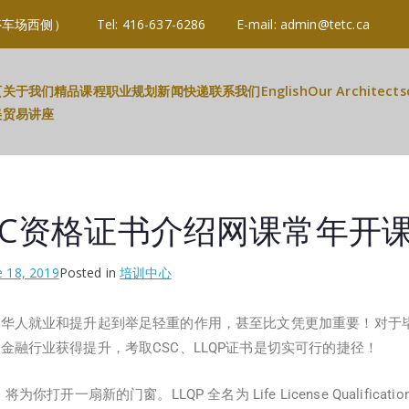
3R 3B2 (停车场西侧） Tel: 416-637-6286 E-mail: admin@tetc.c
页
关于我们
精品课程
职业规划
新闻快递
联系我们
English
Our Architects
美贸易讲座
CSC资格证书介绍网课常年开
e 18, 2019
Posted in
培训中心
于华人就业和提升起到举足轻重的作用，甚至比文凭更加重要！对于
金融行业获得提升，考取CSC、LLQP证书是切实可行的捷径！
打开一扇新的门窗。LLQP 全名为 Life License Qualification